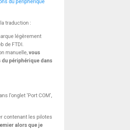
ons du périphérique
la traduction :
e marque légèrement
eb de FTDI.
açon manuelle,
vous
s du périphérique dans
ans l'onglet 'Port COM',
er contenant les pilotes
premier alors que je