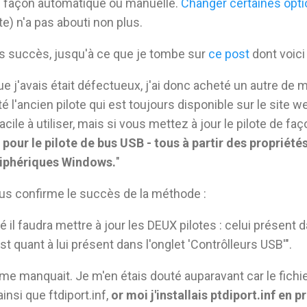
de façon automatique ou manuelle.
Changer certaines opti
e) n'a pas abouti non plus.
ans succès, jusqu'à ce que je tombe sur
ce post
dont voici 
que j'avais était défectueux, j'ai donc acheté un autre d
té l'ancien pilote qui est toujours disponible sur le site w
facile à utiliser, mais si vous mettez à jour le pilote de f
pour le pilote de bus USB - tous à partir des propriété
riphériques Windows.
"
us confirme le succès de la méthode :
il faudra mettre à jour les DEUX pilotes : celui présent d
st quant à lui présent dans l'onglet 'Contrôlleurs USB'".
i me manquait. Je m'en étais douté auparavant car le fichi
insi que ftdiport.inf,
or moi j'installais ptdiport.inf en 