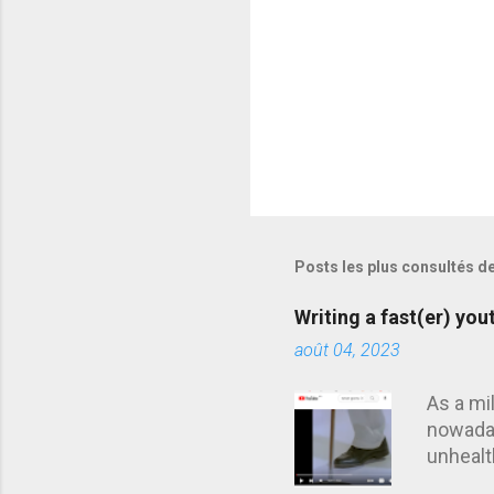
e
s
Posts les plus consultés d
Writing a fast(er) yo
août 04, 2023
As a mi
nowaday
unhealt
youtube