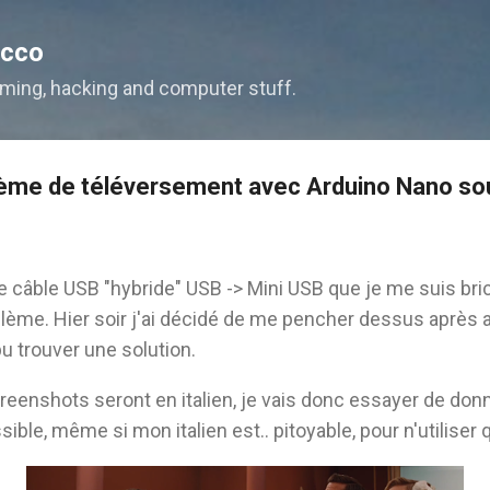
Accéder au contenu principal
occo
ming, hacking and computer stuff.
lème de téléversement avec Arduino Nano s
e câble USB "hybride" USB -> Mini USB que je me suis br
blème. Hier soir j'ai décidé de me pencher dessus après a
pu trouver une solution.
creenshots seront en italien, je vais donc essayer de don
ible, même si mon italien est.. pitoyable, pour n'utilis