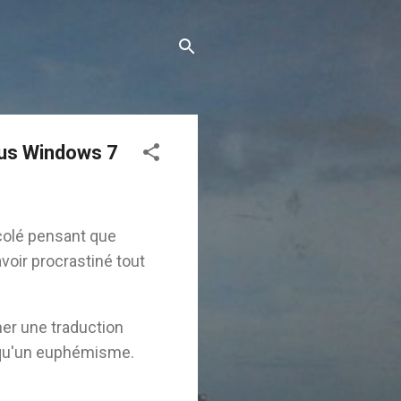
ous Windows 7
icolé pensant que
voir procrastiné tout
ner une traduction
er qu'un euphémisme.