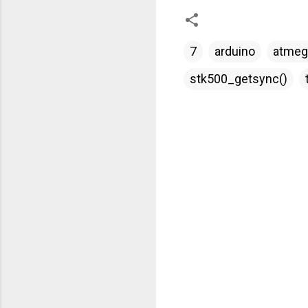
7
arduino
atmeg
stk500_getsync()
C
o
m
m
e
n
t
a
i
r