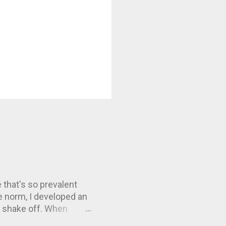
 that's so prevalent
e norm, I developed an
to shake off. When
ror , I decided to take